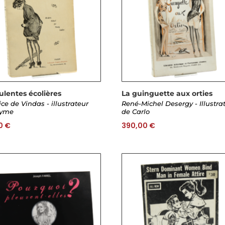
ulentes écolières
La guinguette aux orties
ce de Vindas - illustrateur
René-Michel Desergy - Illustra
yme
de Carlo
0
€
390,00
€