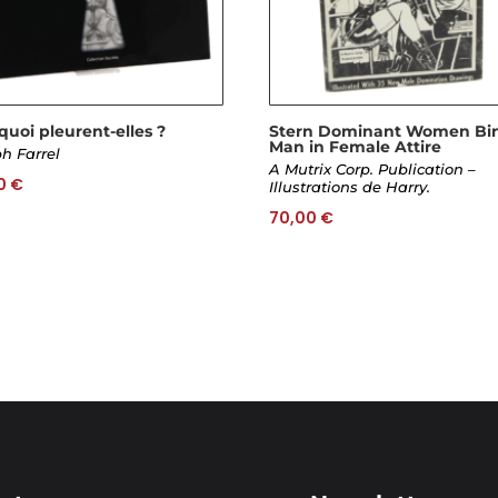
quoi pleurent-elles ?
Stern Dominant Women Bi
Man in Female Attire
h Farrel
A Mutrix Corp. Publication –
0
€
Illustrations de Harry.
70,00
€