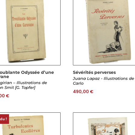
roublante Odyssée d’une
Sévérités perverses
vane
Juana Lapaz - Illustrations de
girian – Illustrations de
Carlo
n Smit [G. Topfer]
490,00
€
,00
€