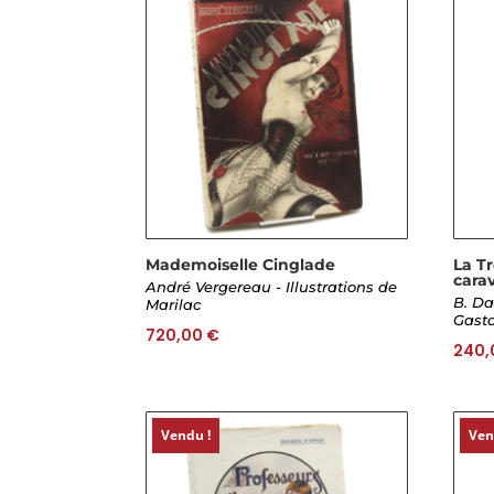
Mademoiselle Cinglade
La T
cara
André Vergereau - Illustrations de
B. Da
Marilac
Gasto
720,00
€
240