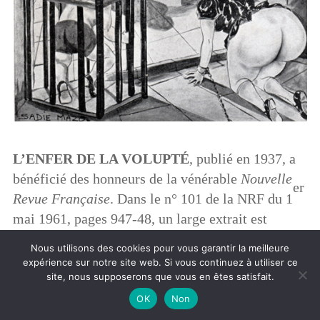
L’ENFER DE LA VOLUPT
É
, publié en 1937, a
bénéficié des honneurs de la vénérable
Nouvelle
er
Revue Française
. Dans le n° 101 de la NRF du 1
mai 1961, pages 947-48, un large extrait est
reproduit, titré « Une galerie de monstres ». C’est
Nous utilisons des cookies pour vous garantir la meilleure
le passage les plus dérangé de Vergerie, décrivant
expérience sur notre site web. Si vous continuez à utiliser ce
site, nous supposerons que vous en êtes satisfait.
le résultat des opérations chirurgicales pratiquées
sur des enfants volés dès leur jeune âge,
OK
Non
transformés en monstres à grosse tête ou à large