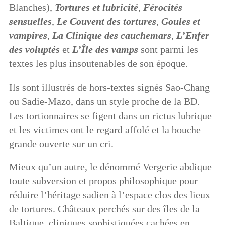
Blanches),
T
ortures et lubricit
é
,
F
é
rocit
é
s
sensuelles
,
L
e Couvent des tortures
,
G
oules et
vampires
,
L
a Clinique des cauchemars
,
L’Enfer
des volupt
é
s
et
L’Île des vamps
sont parmi les
textes les plus insoutenables de son époque.
Ils sont illustrés de hors-textes signés Sao-Chang
ou Sadie-Mazo, dans un style proche de la BD.
Les tortionnaires se figent dans un rictus lubrique
et les victimes ont le regard affolé et la bouche
grande ouverte sur un cri.
Mieux qu’un autre, le dénommé Vergerie abdique
toute subversion et propos philosophique pour
réduire l’héritage sadien à l’espace clos des lieux
de tortures. Châteaux perchés sur des îles de la
Baltique, cliniques sophistiquées cachées en